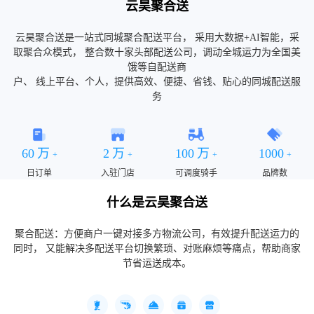
云昊聚合送
云昊聚合送是一站式同城聚合配送平台， 采用大数据+AI智能，采
取聚合众模式， 整合数十家头部配送公司，调动全城运力为全国美
饿等自配送商
户、 线上平台、个人，提供高效、便捷、省钱、贴心的同城配送服
务
60
万
2
万
100
万
1000
 
 
 
 
 
 
 
+
+
+
+
日订单
入驻门店
可调度骑手
品牌数
什么是云昊聚合送
聚合配送：方便商户一键对接多方物流公司，有效提升配送运力的
同时， 又能解决多配送平台切换繁琐、对账麻烦等痛点，帮助商家
节省运送成本。