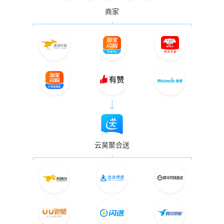
商家
云昊聚合送